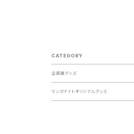
CATEGORY
企画展グッズ
山本亜季原画展
マンガナイトオリジナルグッズ
杉本亜未原画展 VOL.1
杉本亜未原画展 VOL.2