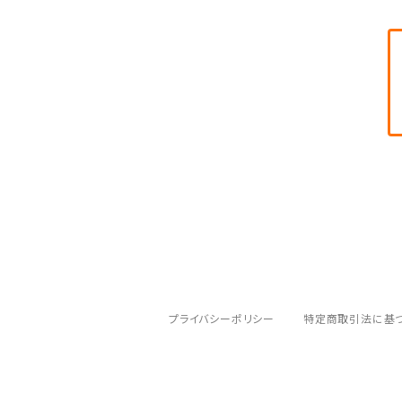
泥棒対策ライト◎田島列島
山本美希個展
芳崎せいむ原画展
台風五郎展
これも学習マンガだ！展 第3期『JIN-仁-』
プライバシーポリシー
特定商取引法に基