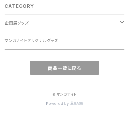
CATEGORY
企画展グッズ
山本亜季原画展
マンガナイトオリジナルグッズ
杉本亜未原画展 VOL.1
商品一覧に戻る
杉本亜未原画展 VOL.2
泥棒対策ライト◎田島列島
© マンガナイト
Powered by
山本美希個展
芳崎せいむ原画展